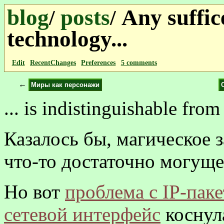
blog
posts
Any suffic
/
/
technology...
Edit
RecentChanges
Preferences
5 comments
←
Миры как персонажи
... is indistinguishable fro
Казалось бы, магическое 
что-то достаточно могущес
Но вот
проблема с IP-пак
сетевой интерфейс
коснул