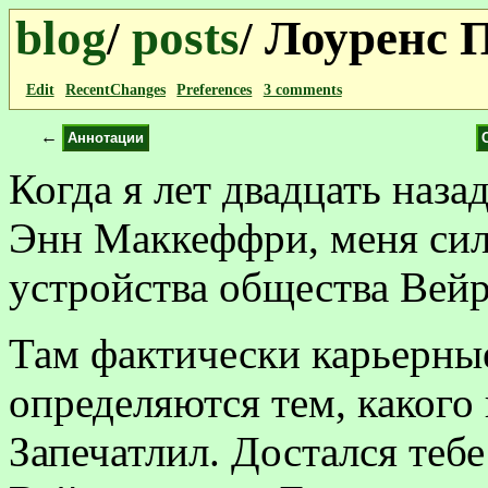
blog
posts
Лоуренс 
/
/
Edit
RecentChanges
Preferences
3 comments
←
Аннотации
Когда я лет двадцать наз
Энн Маккеффри, меня сил
устройства общества Вейр
Там фактически карьерны
определяются тем, какого
Запечатлил. Достался тебе