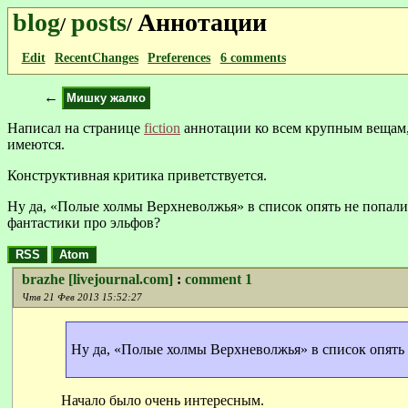
blog
posts
Аннотации
/
/
Edit
RecentChanges
Preferences
6 comments
←
Мишку жалко
Написал на странице
fiction
аннотации ко всем крупным вещам, 
имеются.
Конструктивная критика приветствуется.
Ну да, «Полые холмы Верхневолжья» в список опять не попали.
фантастики про эльфов?
RSS
Atom
brazhe [livejournal.com]
:
comment 1
Чтв 21 Фев 2013 15:52:27
Ну да, «Полые холмы Верхневолжья» в список опять н
Начало было очень интересным.