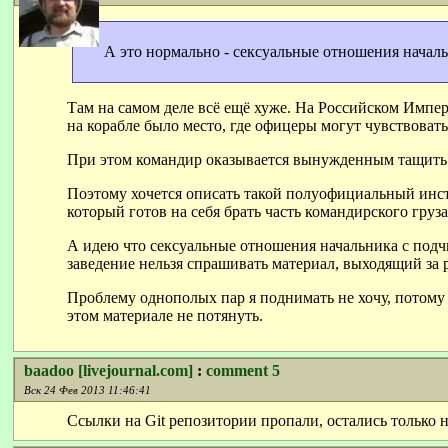
А это нормально - сексуальные отношения началь
Там на самом деле всё ещё хуже. На Российском Импе
на корабле было место, где офицеры могут чувствоват
При этом командир оказывается вынужденным тащить г
Поэтому хочется описать такой полуофициальный инст
который готов на себя брать часть командирского груз
А идею что сексуальные отношения начальника с подчи
заведение нельзя спрашивать материал, выходящий за
Проблему однополых пар я поднимать не хочу, потому
этом материале не потянуть.
baadoo [livejournal.com]
:
comment 5
Вск 24 Фев 2013 11:46:41
Ссылки на Git репозитории пропали, остались только н