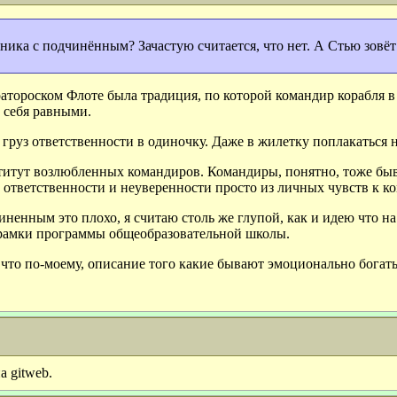
ника с подчинённым? Зачастую считается, что нет. А Стью зовё
ратороском Флоте была традиция, по которой командир корабля 
ь себя равными.
руз ответственности в одиночку. Даже в жилетку поплакаться н
итут возлюбленных командиров. Командиры, понятно, тоже бываю
а ответственности и неуверенности просто из личных чувств к к
ненным это плохо, я считаю столь же глупой, как и идею что н
 рамки программы общеобразовательной школы.
 что по-моему, описание того какие бывают эмоционально богат
а gitweb.