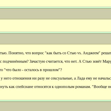
ью. Понятно, что вопрос "как быть со Стью vs. Анджеем" решать
с подчинённым? Зачастую считается, что нет. А Стью зовёт Мар
о "что было - осталось в прошлом"?
у него отношения ни разу не сексуальные, а Лада ему не начальс
инуть как спейсиане относятся к однополым романам. "Вообще не