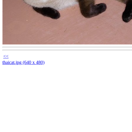
<<
thaicat.jpg (640 x 480)