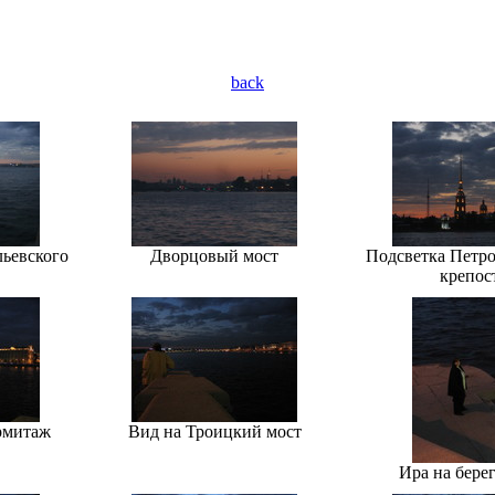
back
льевского
Дворцовый мост
Подсветка Петр
крепос
рмитаж
Вид на Троицкий мост
Ира на бере