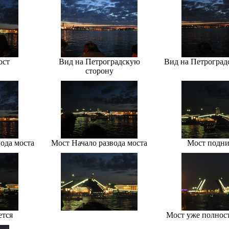
ост
Вид на Петроградскую
Вид на Петроград
сторону
ода моста
Мост Начало развода моста
Мост подни
ется
Мост уже полнос