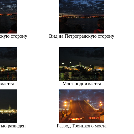
скую сторону
Вид на Петроградскую сторону
мается
Мост поднимается
тью разведен
Развод Троицкого моста