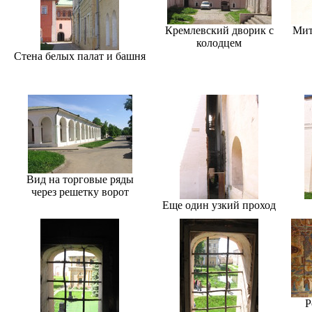
Кремлевский дворик с
Мит
колодцем
Стена белых палат и башня
Вид на торговые ряды
через решетку ворот
Еще один узкий проход
Р