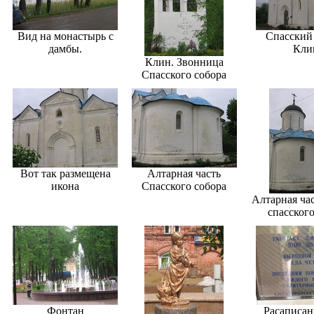
Вид на монастырь с
Спасский 
дамбы.
Кли
Клин. Звонница
Спасского собора
Вот так размещена
Алтарная часть
икона
Спасского собора
Алтарная час
спасского
Фонтан
Расаписан