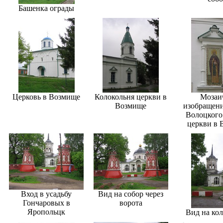
Башенка ограды
Церковь в Возмище
Колокольня церкви в
Мозаи
Возмище
изобращен
Волоцкого 
церкви в 
Вход в усадьбу
Вид на собор через
Гончаровых в
ворота
Яропольцк
Вид на ко