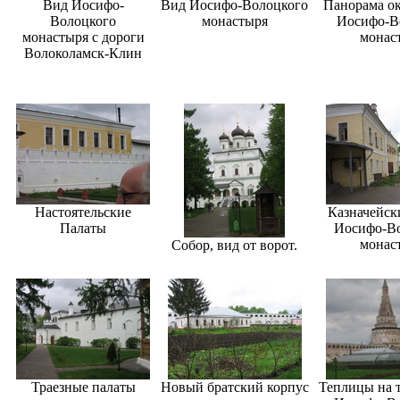
Вид Иосифо-
Вид Иосифо-Волоцкого
Панорама ок
Волоцкого
монастыря
Иосифо-В
монастыря с дороги
монас
Волоколамск-Клин
Настоятельские
Казначейск
Палаты
Иосифо-В
монас
Собор, вид от ворот.
Траезные палаты
Новый братский корпус
Теплицы на 