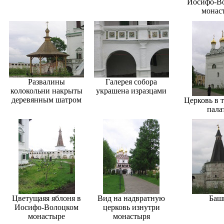
Иосифо-В
монас
Развалины
Галерея собора
колокольни накрыты
украшена изразцами
деревянным шатром
Церковь в 
пала
Цветущаяя яблоня в
Вид на надвратную
Баш
Иосифо-Волоцком
церковь изнутри
монастыре
монастыря