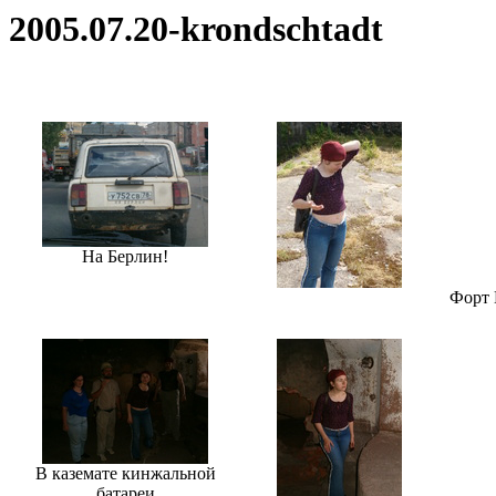
2005.07.20-krondschtadt
На Берлин!
Форт 
В каземате кинжальной
батареи