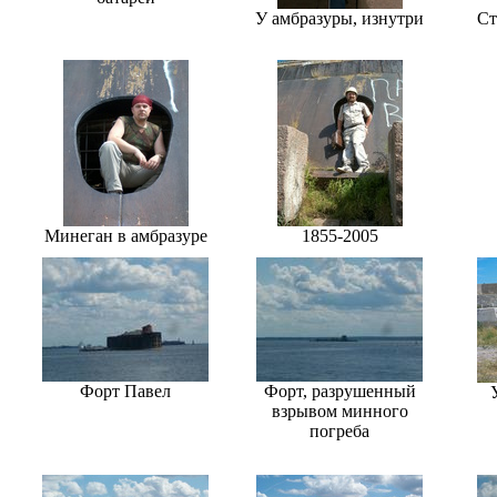
У амбразуры, изнутри
Ст
Минеган в амбразуре
1855-2005
Форт Павел
Форт, разрушенный
взрывом минного
погреба