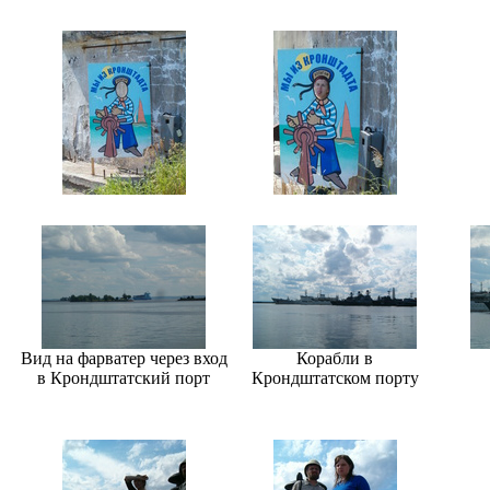
Вид на фарватер через вход
Корабли в
в Крондштатский порт
Крондштатском порту