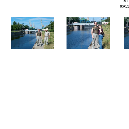
Зе
вход