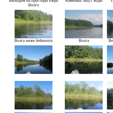
Выходим на просторы озера
Камешки, вид с воды
Ц
Волго
Волга ниже бейшлота
Волга
Ве