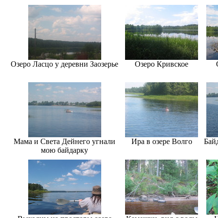
Озеро Ласцо у деревни Заозерье
Озеро Кривское
Мама и Света Дейнего угнали
Ира в озере Волго
Бай
мою байдарку