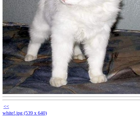
<<
white!.jpg (539 x 640)